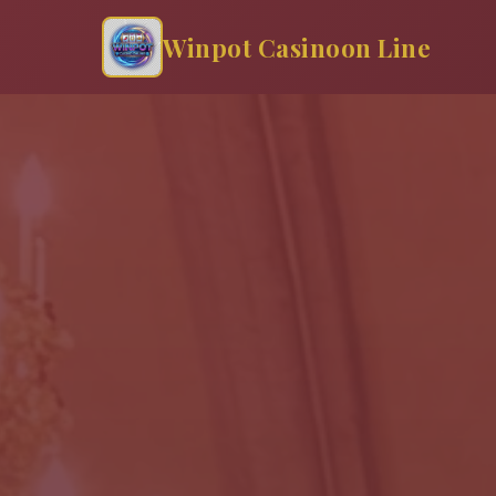
Winpot Casinoon Line